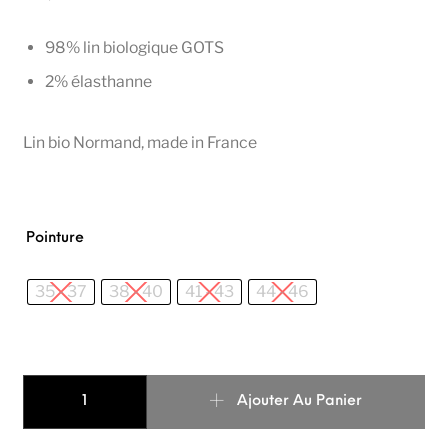
98% lin biologique GOTS
2% élasthanne
Lin bio Normand, made in France
Pointure
35 - 37
38 - 40
41 - 43
44 - 46
quantité de Chaussettes courtes en lin bio Blanc
Ajouter Au Panier