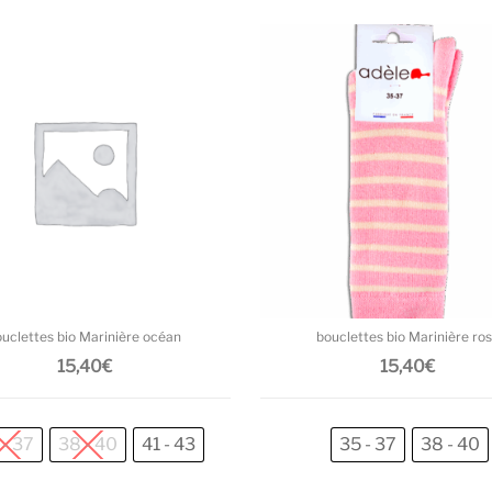
Ce produit a plusieurs variations. L
ouclettes bio Marinière océan
bouclettes bio Marinière ro
15,40
€
15,40
€
 - 37
38 - 40
41 - 43
35 - 37
38 - 40