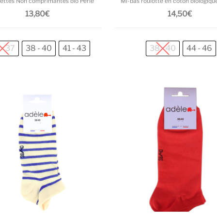
ettes Non comprimantes bio Perle
Mi-bas roulotté en coton biologique
13,80
€
14,50
€
 - 37
38 - 40
41 - 43
38 - 40
44 - 46
Ce produit a plusieurs variations. L