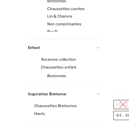
Bretonnes
Chaussettes courtes
Lin & Chanvre
Non comprimantes
Pur fil
Socquettes
Collant sans pied
Enfant
Ancienne collection
Chaussettes enfant
Bretonnes
Inspiration Bretonne
35 - 3
Chaussettes Bretonnes
Hauts
44 - 4