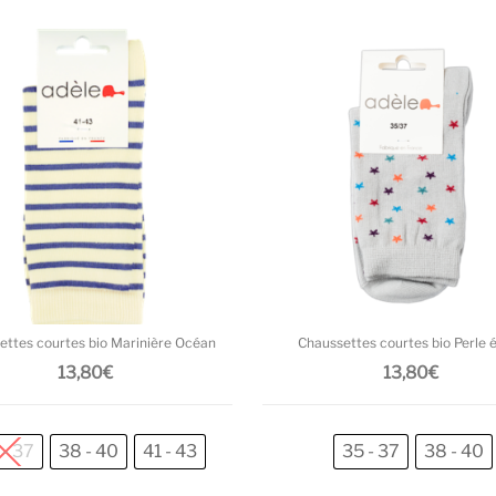
Ce produit a plusieurs variations. L
ettes courtes bio Marinière Océan
Chaussettes courtes bio Perle é
13,80
€
13,80
€
 - 37
38 - 40
41 - 43
35 - 37
38 - 40