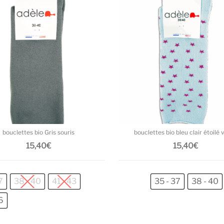
Ce produit a plusieurs variations. L
bouclettes bio Gris souris
bouclettes bio bleu clair étoilé v
15,40
€
15,40
€
7
38 - 40
41 - 43
35 - 37
38 - 40
6