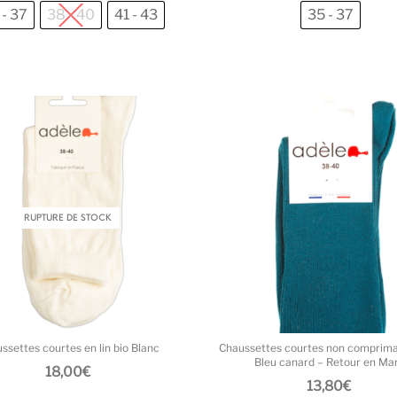
 - 37
38 - 40
41 - 43
35 - 37
Ce produit a plusieurs variations. L
RUPTURE DE STOCK
ssettes courtes en lin bio Blanc
Chaussettes courtes non comprima
Bleu canard – Retour en Ma
18,00
€
13,80
€