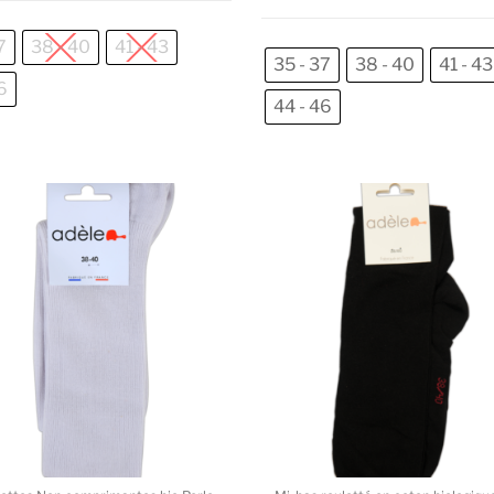
7
38 - 40
41 - 43
35 - 37
38 - 40
41 - 43
6
44 - 46
Ce produit a plusieurs variations. L