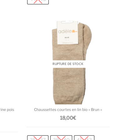
es options peuvent être choisies sur la page du produit
Ce produit a plusieurs variations. Les options peuvent
Ce produit a plusi
RUPTURE DE STOCK
ine pois
Chaussettes courtes en lin bio « Brun »
18,00
€