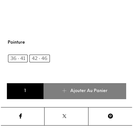
Pointure
36 - 41
42 - 46
quantité de Socquettes Bretonnes
Ajouter Au Panier