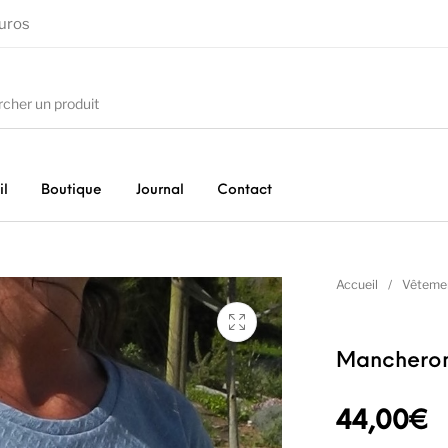
euros
il
Boutique
Journal
Contact
Accueil
/
Vêteme
Mancheron
44,00
€