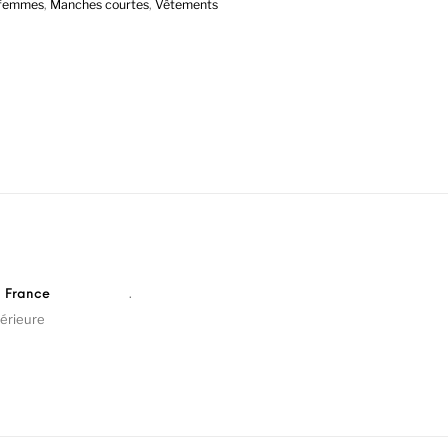
 femmes
,
Manches courtes
,
Vêtements
.
n France
érieure