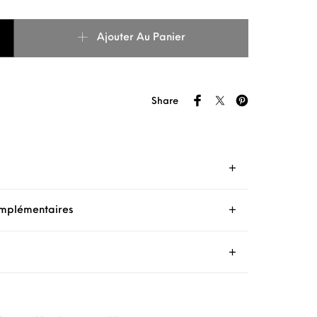
ncheron coton bio bleu
Ajouter Au Panier
Share
omplémentaires