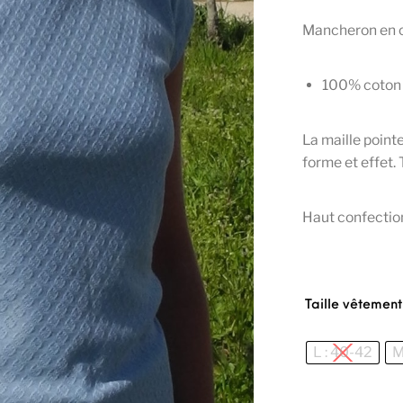
Mancheron en co
100% coton 
La maille pointe
forme et effet.
Haut confectio
Taille vêtement
L : 40-42
M