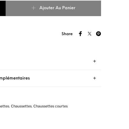
ussettes courtes bio Noir
Ajouter Au Panier
Share
omplémentaires
ettes
,
Chaussettes
,
Chaussettes courtes