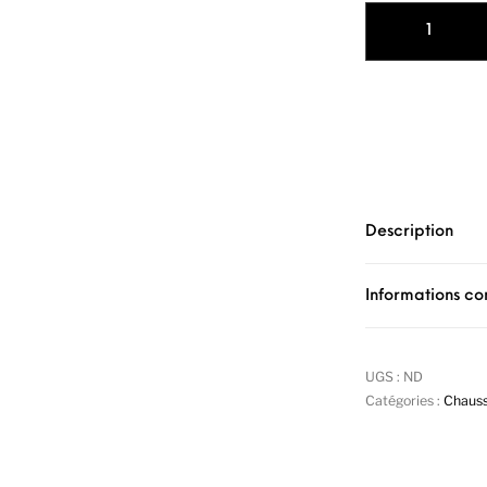
quantité de Cha
Description
Informations c
UGS :
ND
Catégories :
Chauss