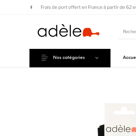
Frais de port offert en France à partir de 62 
Nos catégories
Accue