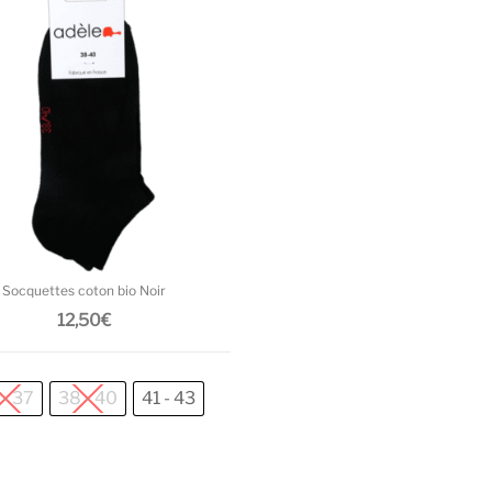
Ce produit a plusieurs variations. L
Socquettes coton bio Noir
12,50
€
 - 37
38 - 40
41 - 43