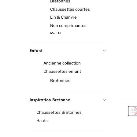
Bretonnes
Chaussettes courtes
Lin & Chanvre
Non comprimantes
Pur fil
Socquettes
Collant sans pied
Enfant
Ancienne collection
Chaussettes enfant
Bretonnes
Inspiration Bretonne
35
Chaussettes Bretonnes
Hauts